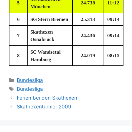
5
24.738
11:12
München
6
SG Stern Bremen
25.313
09:14
Skathexen
7
24.436
09:14
Osnabrück
SC Wandsetal
8
24.019
08:15
Hamburg
Kategorien
Bundesliga
Schlagwörter
Bundesliga
Ferien bei den Skathexen
Skathexenturnier 2009