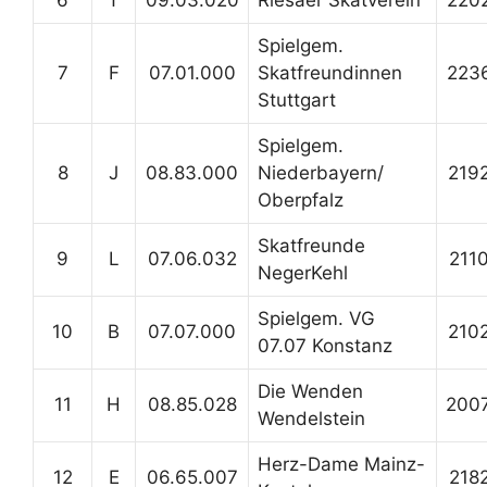
6
T
09.03.020
Riesaer Skatverein
220
Spielgem.
7
F
07.01.000
Skatfreundinnen
223
Stuttgart
Spielgem.
8
J
08.83.000
Niederbayern/
219
Oberpfalz
Skatfreunde
9
L
07.06.032
211
NegerKehl
Spielgem. VG
10
B
07.07.000
210
07.07 Konstanz
Die Wenden
11
H
08.85.028
200
Wendelstein
Herz-Dame Mainz-
12
E
06.65.007
218