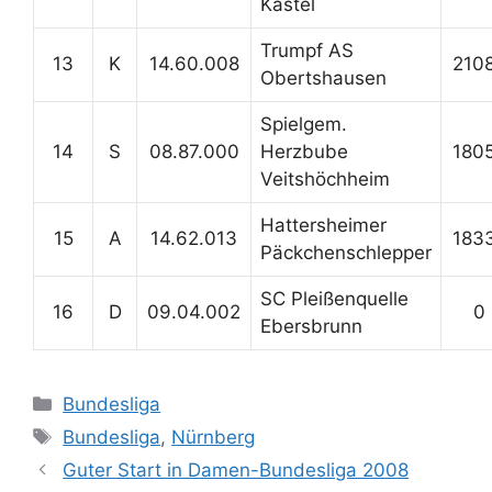
Kastel
Trumpf AS
13
K
14.60.008
210
Obertshausen
Spielgem.
14
S
08.87.000
Herzbube
180
Veitshöchheim
Hattersheimer
15
A
14.62.013
183
Päckchenschlepper
SC Pleißenquelle
16
D
09.04.002
0
Ebersbrunn
Kategorien
Bundesliga
Schlagwörter
Bundesliga
,
Nürnberg
Guter Start in Damen-Bundesliga 2008