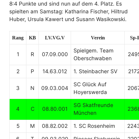
8:4 Punkte und sind nun auf dem 4. Platz. Es
spielten am Samstag: Katharina Fischer, Hiltrud
Huber, Ursula Kawert und Susann Wasikowski.
Rang
KB
LV.VG.V
Verein
Sp-P
Spielgem. Team
1
R
07.09.000
249
Oberschwaben
2
P
14.63.012
1. Steinbacher SV
217
SC Glück Auf
3
N
09.03.004
206
Hoyerswerda
SG Skatfreunde
4
C
08.80.001
236
München
5
M
08.82.002
1. SC Rosenheim
224